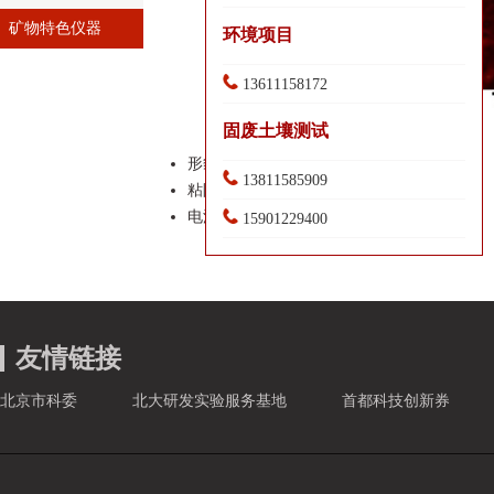
矿物特色仪器
环境项目
13611158172
固废土壤测试
形貌：基于给定setpoint扫描管Z轴高度
13811585909
粘附力：基于逐点力曲线的变形情况
电流：基于逐点针尖电流的积分
15901229400
友情链接
北京市科委
北大研发实验服务基地
首都科技创新券